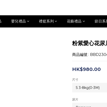
品
嬰兒禮品
禮籃系列
花藝禮品
節日系
粉紫愛心花尿
商品編號 : BBD230
HK$980.00
尺寸
尿片