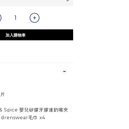
加入購物車
尿片
牌
er & Spice 嬰兒矽膠牙膠連奶嘴夾
ldrenswear毛巾 x4