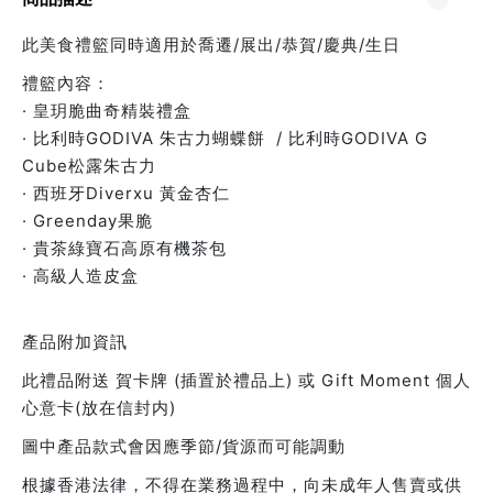
此美食禮籃同時適用於喬遷/展出/恭賀/慶典/生日
禮籃內容：
· 皇玥脆曲奇精裝禮盒
· 比利時GODIVA 朱古力蝴蝶餅 / 比利時GODIVA G
Cube松露朱古力
· 西班牙Diverxu 黃金杏仁
· Greenday果脆
· 貴茶綠寶石高原有機茶包
· 高級人造皮盒
產品附加資訊
此禮品附送 賀卡牌 (插置於禮品上) 或 Gift Moment 個人
心意卡(放在信封内)
圖中產品款式會因應季節/貨源而可能調動
根據香港法律，不得在業務過程中，向未成年人售賣或供