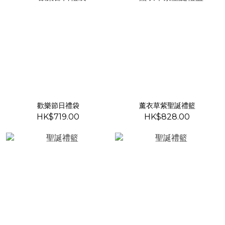
歡樂節日禮袋
薰衣草紫聖誕禮籃
HK$719.00
HK$828.00