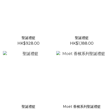
聖誕禮籃
聖誕禮籃
HK$928.00
HK$1,188.00
聖誕禮籃
Moët 香檳系列聖誕禮籃