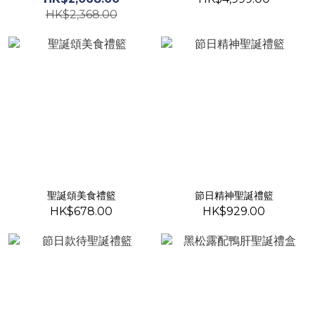
HK$2,368.00
聖誕頌美食禮籃
節日精神聖誕禮籃
HK$678.00
HK$929.00