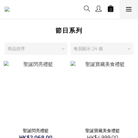
節日系列
商品排序
每頁顯示 24 個
聖誕閃亮禮籃
聖誕寶藏美食禮籃
HK$2,068.00
HK$4,999.00