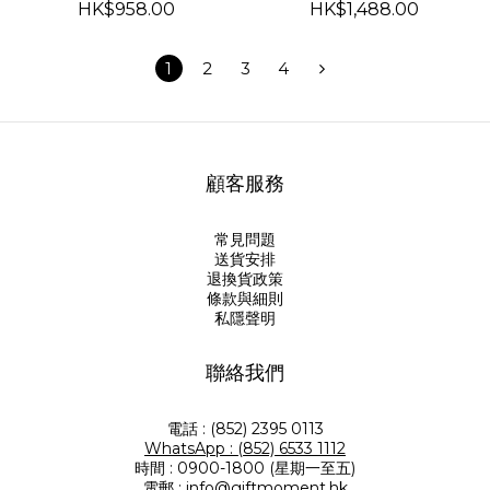
HK$958.00
HK$1,488.00
1
2
3
4
顧客服務
常見問題
送貨安排
退換貨政策
條款與細則
私隱聲明
聯絡我們
電話 : (852) 2395 0113
WhatsApp : (852) 6533 1112
時間 : 0900-1800 (星期一至五)
電郵 : info@giftmoment.hk