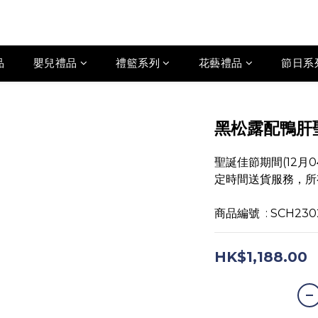
品
嬰兒禮品
禮籃系列
花藝禮品
節日系
黑松露配鴨肝
聖誕佳節期間(12月0
定時間送貨服務，所有
商品編號  : SCH230
HK$1,188.00