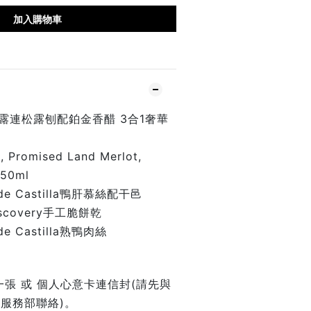
加入購物車
i黑松露連松露刨配鉑金香醋 3合1奢華
 Promised Land Merlot,
 750ml
 de Castilla鴨肝慕絲配干邑
Discovery手工脆餅乾
 de Castilla熟鴨肉絲
張 或 個人心意卡連信封(請先與
客戶服務部聯絡)。