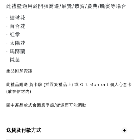
此禮籃適用於開張喬遷/展覽/恭賀/慶典/晚宴等場合
· 繡球花
· 百合花
· 紅掌
· 太陽花
· 馬蹄蘭
· 襯葉
產品附加資訊
此禮品附送 賀卡牌 (插置於禮品上) 或 Gift Moment 個人心意卡
(放在信封内)
圖中產品款式會因應季節/貨源而可能調動
送貨及付款方式