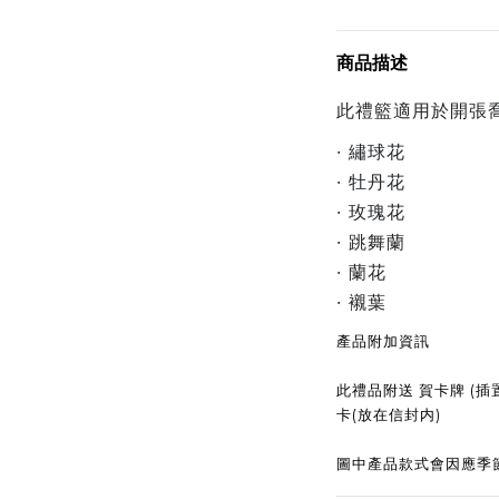
商品描述
此禮籃適用於開張喬
· 繡球花
· 牡丹花
· 玫瑰花
· 跳舞蘭
· 蘭花
· 襯葉
產品附加資訊
此禮品附送 賀卡牌 (插置
卡(放在信封内)
圖中產品款式會因應季