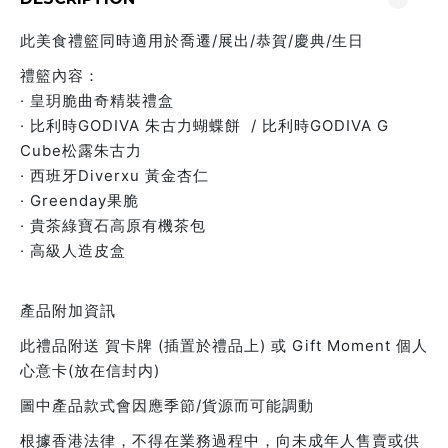
此美食禮籃同時適用於喬遷/展出/恭賀/慶典/生日
禮籃內容：
· 皇玥脆曲奇精裝禮盒
· 比利時GODIVA 朱古力蝴蝶餅 / 比利時GODIVA G
Cube松露朱古力
· 西班牙Diverxu 黃金杏仁
· Greenday果脆
· 貴茶綠寶石高原有機茶包
· 高級人造皮盒
產品附加資訊
此禮品附送 賀卡牌 (插置於禮品上) 或 Gift Moment 個人
心意卡(放在信封内)
圖中產品款式會因應季節/貨源而可能調動
根據香港法律，不得在業務過程中，向未成年人售賣或供