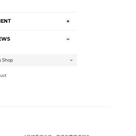
MENT
EWS
duct