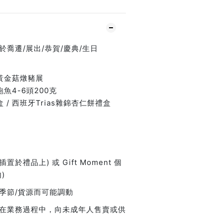
喬遷/展出/恭賀/慶典/生日
魚黃金菇燉豬展
魚4-6頭200克
 / 西班牙Trias雜錦杏仁餅禮盒
置於禮品上) 或 Gift Moment 個
)
季節/貨源而可能調動
在業務過程中，向未成年人售賣或供