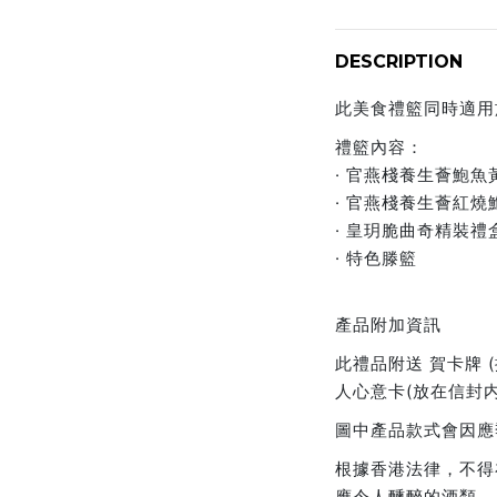
DESCRIPTION
此美食禮籃同時適用於
禮籃內容：
· 官燕棧養生薈鮑
· 官燕棧養生薈紅燒鮑
· 皇玥脆曲奇精裝禮盒
· 特色滕籃
產品附加資訊
此禮品附送 賀卡牌 (插
人心意卡(放在信封内
圖中產品款式會因應
根據香港法律，不得
應令人醺醉的酒類。