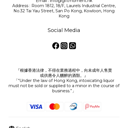
Email : info@giftmoment.hk
Address : Room 1812, 18/F, Laurels Industrial Centre,
No.32 Tai Yau Street, San Po Kong, Kowloon, Hong
Kong
Social Media
『根據香港法律，不得在業務過程中，向未成年人售賣
或供應令人醺醉的酒類。』
「“Under the law of Hong Kong, intoxicating liquor
must not be sold or supplied to a minor in the course of
business.”」