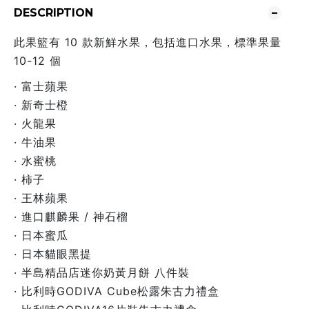
DESCRIPTION
此果籃有 10 款新鮮水果，包括進口水果，標準果量
10-12 個
· 富士蘋果
· 新奇士橙
· 火龍果
· 牛油果
· 水蜜桃
· 柿子
· 王林蘋果
· 進口麒麟果 / 神石榴
· 日本蜜瓜
· 日本貓眼黑提
· 半島精品店迷你奶黃月餅 八件裝
· 比利時GODIVA Cube松露朱古力禮盒