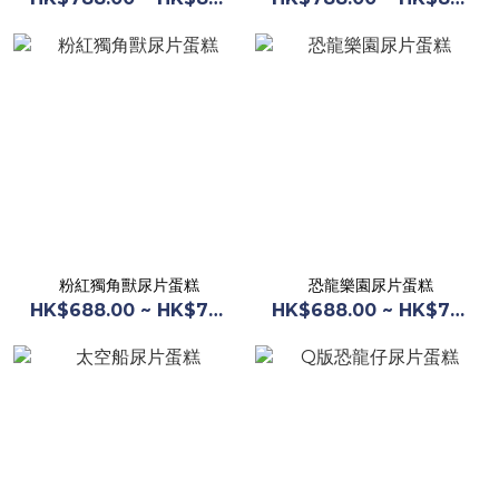
粉紅獨角獸尿片蛋糕
恐龍樂園尿片蛋糕
HK$688.00 ~ HK$768.00
HK$688.00 ~ HK$768.00