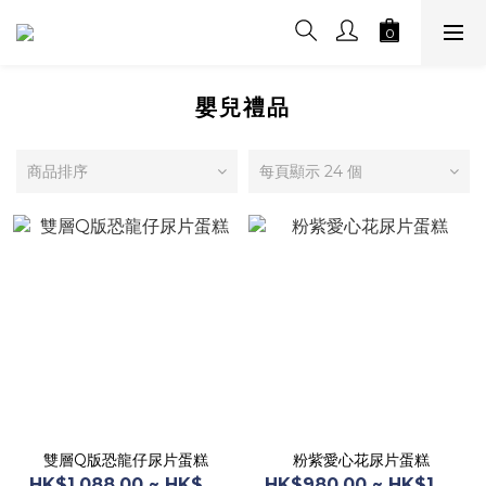
嬰兒禮品
商品排序
每頁顯示 24 個
雙層Q版恐龍仔尿片蛋糕
粉紫愛心花尿片蛋糕
HK$1,088.00 ~ HK$1,168.00
HK$980.00 ~ HK$1,068.00