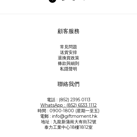
顧客服務
常見問題
送貨安排
退換貨政策
條款與細則
私隱聲明
聯絡我們
電話 : (852) 2395 0113
WhatsApp : (852) 6533 1112
時間 : 0900-1800 (星期一至五)
電郵 : info@giftmoment.hk
地址 : 九龍新蒲崗大有街32號
泰力工業中心18樓1812室