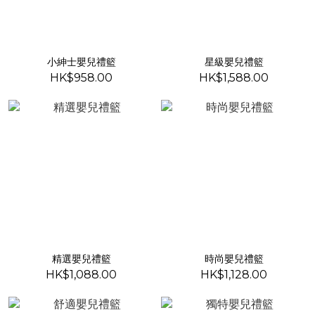
小紳士嬰兒禮籃
星級嬰兒禮籃
HK$958.00
HK$1,588.00
精選嬰兒禮籃
時尚嬰兒禮籃
HK$1,088.00
HK$1,128.00