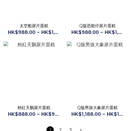
太空船尿片蛋糕
Q版恐龍仔尿片蛋糕
HK$988.00 ~ HK$1,068.00
HK$988.00 ~ HK$1,068.00
粉紅天鵝尿片蛋糕
Q版男孩大象尿片蛋糕
HK$888.00 ~ HK$968.00
HK$1,188.00 ~ HK$1,268.00
1
2
3