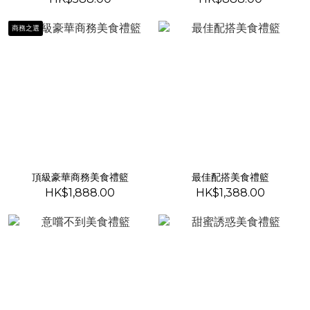
商務之選
頂級豪華商務美食禮籃
最佳配搭美食禮籃
HK$1,888.00
HK$1,388.00