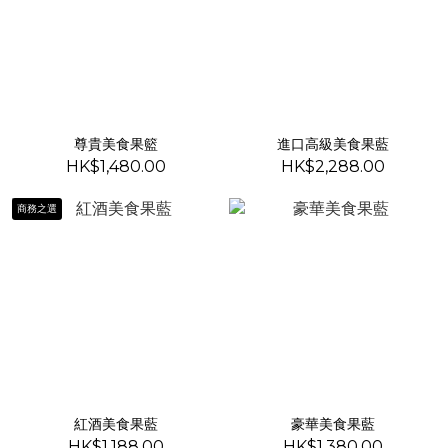
尊貴美食果籃
進口高級美食果藍
HK$1,480.00
HK$2,288.00
商務之選
紅酒美食果藍
豪華美食果藍
HK$1,188.00
HK$1,380.00