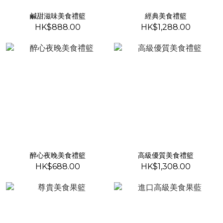
鹹甜滋味美食禮籃
經典美食禮籃
HK$888.00
HK$1,288.00
醉心夜晚美食禮籃
高級優質美食禮籃
HK$688.00
HK$1,308.00