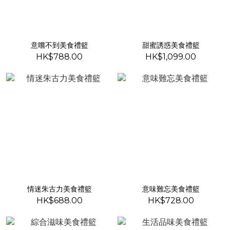
意嚐不到美食禮籃
甜蜜誘惑美食禮籃
HK$788.00
HK$1,099.00
情迷朱古力美食禮籃
意味難忘美食禮籃
HK$688.00
HK$728.00