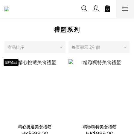
禮籃系列
商品排序
每頁顯示 24 個
皇牌產品
精心挑選美食禮籃
精緻獨特美食禮籃
HK$588.00
HK$888.00