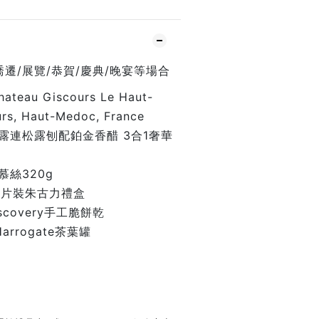
遷/展覽/恭賀/慶典/晚宴等場合
eau Giscours Le Haut-
rs, Haut-Medoc, France
i黑松露連松露刨配鉑金香醋 3合1奢華
肝慕絲320g
A16片裝朱古力禮盒
Discovery手工脆餅乾
 Harrogate茶葉罐