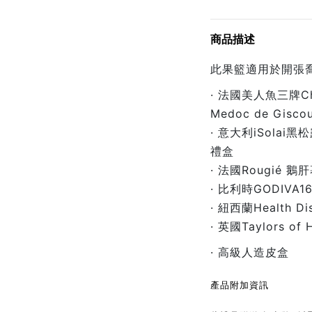
商品描述
此果籃適用於開張喬
· 法國美人魚三牌Chat
Medoc de Giscou
· 意大利iSola
禮盒
· 法國Rougié 鵝
· 比利時GODIV
· 紐西蘭Health 
· 英國Taylors of
· 高級人造皮盒
產品附加資訊