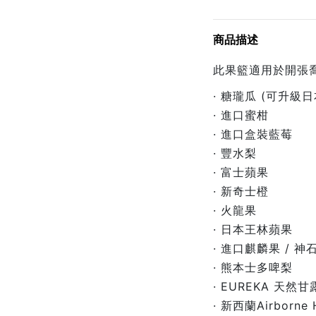
商品描述
此果籃適用於開張喬
· 糖瓏瓜 (可升級
· 進口蜜柑
· 進口盒裝藍莓
· 豐水梨
· 富士蘋果
· 新奇士橙
· 火龍果
· 日本王林蘋果
· 進口麒麟果 / 神
· 熊本士多啤梨
· EUREKA 天
· 新西蘭Airborn