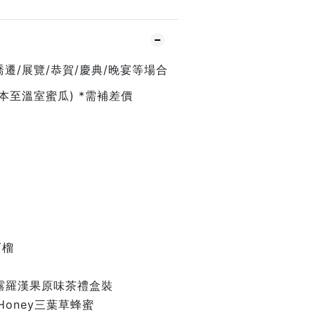
遷/展覽/恭賀/慶典/晚宴等場合
日本至溫室蜜瓜) *需補差價
石榴
然甘露羅漢果原味茶禮盒裝
e Honey三葉草蜂蜜