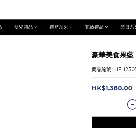
品
嬰兒禮品
禮籃系列
花藝禮品
節日系
豪華美食果藍
商品編號 : HFH230
HK$1,380.00