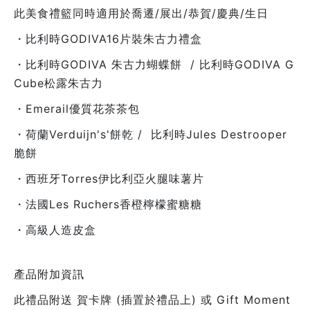
此美食禮籃同時適用於喬遷/展出/恭賀/慶典/生日
・比利時GODIVA16片裝朱古力禮盒
・比利時GODIVA 朱古力蝴蝶餅 / 比利時GODIVA G
Cube松露朱古力
・Emerail優質花茶茶包
・荷蘭Verduijn's'餅乾 / 比利時Jules Destrooper
脆餅
・西班牙Torres伊比利亞火腿味薯片
・法國Les Ruchers香橙檸檬蜜糖糖
・高級人造皮盒
產品附加資訊
此禮品附送 賀卡牌 (插置於禮品上) 或 Gift Moment