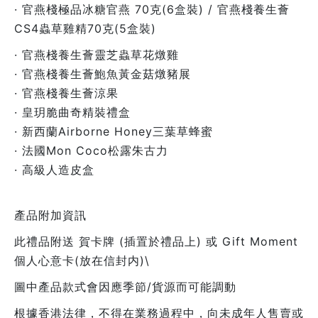
· 官燕棧極品冰糖官燕 70克(6盒裝) / 官燕棧養生薈
CS4蟲草雞精70克(5盒裝)
· 官燕棧養生薈靈芝蟲草花燉雞
· 官燕棧養生薈鮑魚黃金菇燉豬展
· 官燕棧養生薈涼果
· 皇玥脆曲奇精裝禮盒
· 新西蘭Airborne Honey三葉草蜂蜜
· 法國Mon Coco松露朱古力
· 高級人造皮盒
產品附加資訊
此禮品附送 賀卡牌 (插置於禮品上) 或 Gift Moment
個人心意卡(放在信封内)\
圖中產品款式會因應季節/貨源而可能調動
根據香港法律，不得在業務過程中，向未成年人售賣或