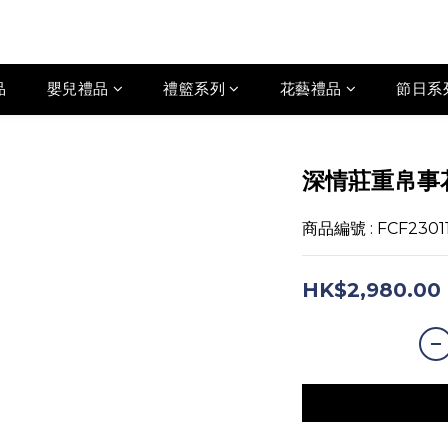
品
嬰兒禮品
禮籃系列
花藝禮品
節日系
深情莊重帛事
商品編號 : FCF2301
HK$2,980.00